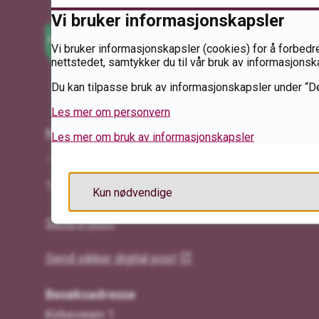
Vi bruker informasjonskapsler
Vi bruker informasjonskapsler (cookies) for å forbedre
nettstedet, samtykker du til vår bruk av informasjonsk
Du kan tilpasse bruk av informasjonskapsler under “De
Les mer om personvern
Kontakt oss
Les mer om bruk av informasjonskapsler
Telefon: 62 43 15 00
Kun nødvendige
Send e-post
Send sikker digital post
Besøksadresse
Kirkeveien 1