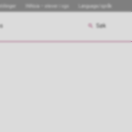
tillinger
INNsia – elever i vgs
Language/språk
ss
Søk