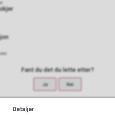
er
skjer
jon
ndet
Fant du det du lette etter?
Ja
Nei
Detaljer