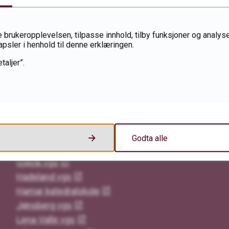
 brukeropplevelsen, tilpasse innhold, tilby funksjoner og analyse
apsler i henhold til denne erklæringen.
taljer”.
Videregående skoler i Innlandet
Elverum vgs
Godta alle
Gausdal vgs
Gjøvik vgs
Hadeland vgs
Hamar katedralskole
Jønsberg vgs
Lena-Valle vgs