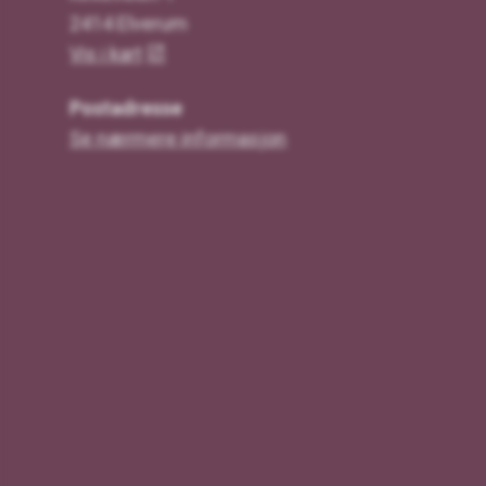
2414 Elverum
Vis i kart
Postadresse
Se nærmere informasjon