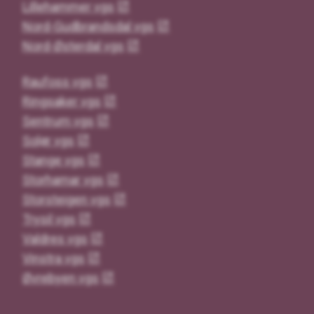
Lillehammer vgs
Nord-Gudbrandsdal vgs
Nord-Østerdal vgs
Raufoss vgs
Ringsaker vgs
Sentrum vgs
Solør vgs
Stange vgs
Storhamar vgs
Storsteigen vgs
Trysil vgs
Valdres vgs
Vinstra vgs
Øvrebyen vgs