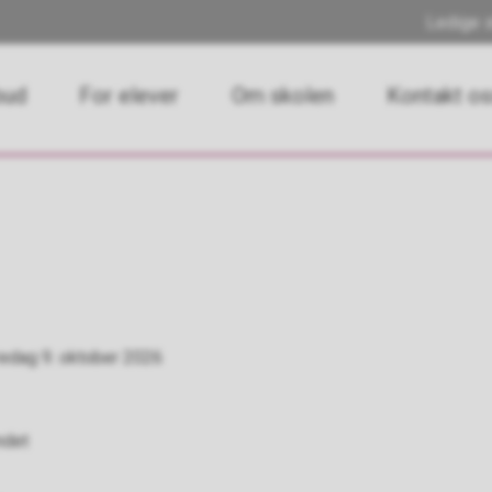
Ledige s
bud
For elever
Om skolen
Kontakt o
redag 9. oktober 2026
ndet