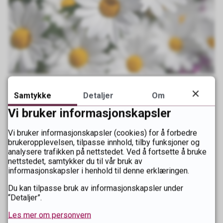
Samtykke
Detaljer
Om
Avslutningsfest for avgangselever,
lærere og foresatte 2026
Vi bruker informasjonskapsler
Elverum videregående skole inviterer til
Vi bruker informasjonskapsler (cookies) for å forbedre
brukeropplevelsen, tilpasse innhold, tilby funksjoner og
høytidelig markering av endt skolegang hos
analysere trafikken på nettstedet. Ved å fortsette å bruke
nettstedet, samtykker du til vår bruk av
oss.
informasjonskapsler i henhold til denne erklæringen.
Du kan tilpasse bruk av informasjonskapsler under
27.05.2026
“Detaljer”.
Les mer om personvern