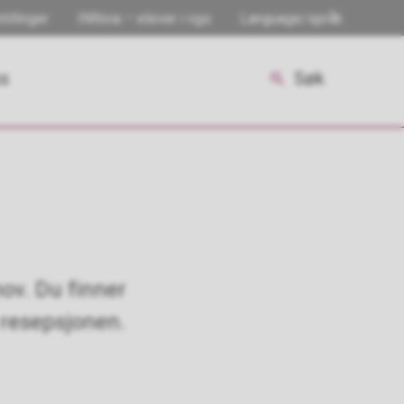
tillinger
INNsia – elever i vgs
Language/språk
ss
Søk
ov. Du finner
g resepsjonen.