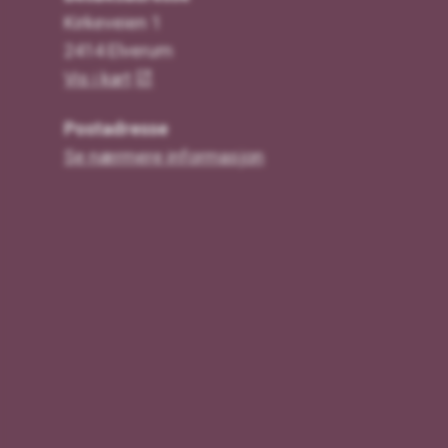
Kirkeveien 1
2414 Elverum
Vis i kart
Postadresse
Se nærmere informasjon