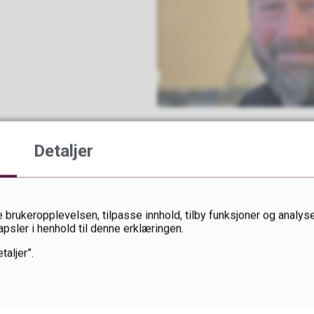
Detaljer
44
Fant du det du lette etter?
 brukeropplevelsen, tilpasse innhold, tilby funksjoner og analyse
apsler i henhold til denne erklæringen.
Ja
Nei
taljer”.