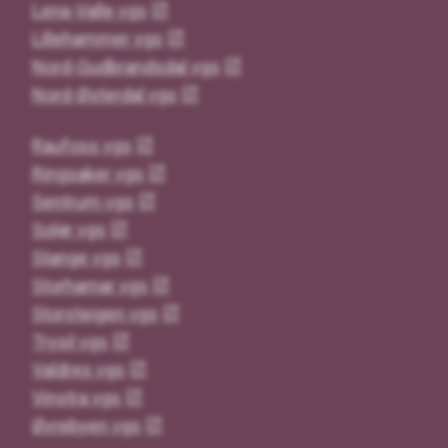
Lena-Valle vgs
Lillehammer vgs
Nord-Gudbrandsdal vgs
Nord-Østerdal vgs
Raufoss vgs
Ringsaker vgs
Sentrum vgs
Solør vgs
Stange vgs
Storhamar vgs
Storsteigen vgs
Trysil vgs
Valdres vgs
Vinstra vgs
Øvrebyen vgs