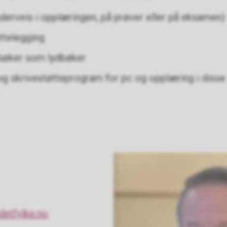
underveis i opplæringen, på prøver eller på eksamen)
ttelegging
ebøker som lydbøker
- og skrivestøtteprogram for pc og opplæring i disse
detfylke.no