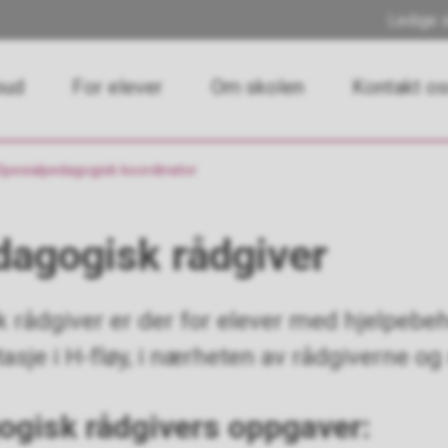
Ledige s
bud
For elever
Om skolen
Kontakt o
Spesialpedagogisk koordinator
dagogisk rådgiver
 rådgiver er der for elever med hjelpebeh
tasje i H-fløy, i nærheten av rådgiverne o
ogisk rådgivers oppgaver: