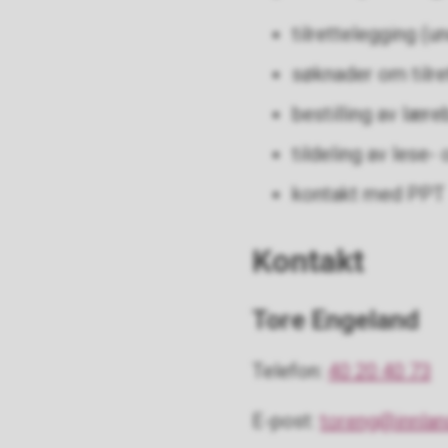
tilrettelegging (
søknader om tilre
bestilling av lær
tildeling av lese
kontakt med PPT
Kontakt
Tore Engeland
Telefon:
40 20 40 73
E-post:
toreng@innlan