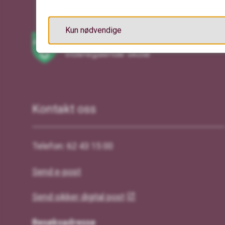
Kun nødvendige
Kontakt oss
Telefon: 62 43 15 00
Send e-post
Send sikker digital post
Besøksadresse