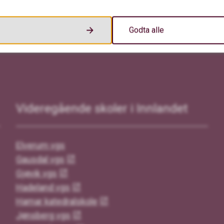
Godta alle
Videregående skoler i Innlandet
Elverum vgs
Gausdal vgs
Gjøvik vgs
Hadeland vgs
Hamar katedralskole
Jønsberg vgs